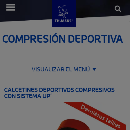
Pasar
Open
Menú
al
form
Busca
contenido
principal
COMPRESIÓN DEPORTIVA
VISUALIZAR EL MENÚ
ORTÉSICA Y FAJAS
CALCETINES DEPORTIVOS COMPRESIVOS
__SHOW
CON SISTEMA UP’
LINFOLOGÍA Y COMPRESIÓN
__SHOW
PRÓTESIS DE MAMA
__SHOW