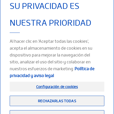
FRANÇAISE DE RHUMATOLOGIE : LE LIVRE
SU PRIVACIDAD ES
BLANC DE LA RHUMATOGIE FRANÇAISE 2015
FAUTREL B ET AL. IMPACT OF
NUESTRA PRIORIDAD
OSTEOARTHRITIS: RESULTS OF A NATIONWIDE
SURVEY OF 10.000 PATIENTS CONSULTING
FOR OA. JOINT BONE SPINE 72 (2005) 235-240.
ZHANG Y, JORDAN JM. EPIDEMIOLOGY OF
Al hacer clic en 'Aceptar todas las cookies',
OSTEOARTHRITIS. CLIN GERIATR MED. 2010 ;
acepta el almacenamiento de cookies en su
26:355-69.
dispositivo para mejorar la navegación del
sitio, analizar el uso del sitio y colaborar en
nuestros esfuerzos de marketing
Política de
SÍGUENOS
privacidad y aviso legal
Facebook
Twitter
Youtube
LinkedIn
Configuración de cookies
RECHAZARLAS TODAS
Footer
(ES)
Contáctenos
Menciones legales
Plano del sitio