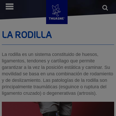
Pasar
Open
Menú
al
form
Busca
contenido
principal
LA RODILLA
La rodilla es un sistema constituido de huesos,
ligamentos, tendones y cartílago que permite
garantizar a la vez la posición estática y caminar. Su
movilidad se basa en una combinación de rodamiento
y de deslizamiento. Las patologías de la rodilla son
principalmente traumáticas (esguince o ruptura del
ligamento cruzado) o degenerativas (artrosis).