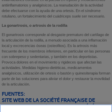
antiinflamatorios y analgésicos. La reanudación de la actividad
debe efectuarse con la ayuda de una ortesis. En el síndrome
rotuliano, un fortalecimiento del cuádriceps suele ser necesario.
La gonartrosis, o artrosis de la rodilla
El gonartrosis corresponde al desgaste prematuro del cartílago de
la articulación de la rodilla, a menudo asociada a una inflamación
local y excrecencias óseas (osteofitos). Es la artrosis más
frecuente de los miembros inferiores, en particular en las personas
con sobrepeso y sedentarias, y también en los deportistas.
Provoca dolores en el movimiento y rigideces que afectan las
actividades. Medidas higieno-dietéticas, medicamentos
analgésicos, utilización de ortesis o bastón y quinesiterapia forman
parte de las soluciones para aliviar el dolor y restaurar la movilidad
de la articulación.
FUENTES:
SITE WEB DE LA SOCIÉTÉ FRANÇAISE DE
RHUMATOLOGIE : L’ARTHROSE, SOCIÉTÉ