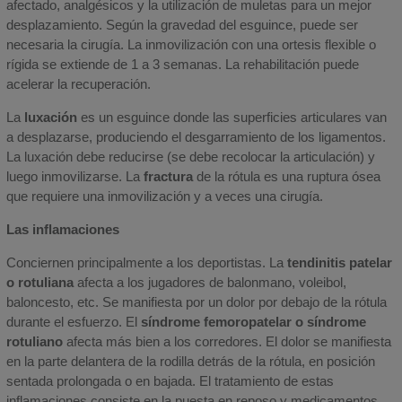
afectado, analgésicos y la utilización de muletas para un mejor
desplazamiento. Según la gravedad del esguince, puede ser
necesaria la cirugía. La inmovilización con una ortesis flexible o
rígida se extiende de 1 a 3 semanas. La rehabilitación puede
acelerar la recuperación.
La
luxación
es un esguince donde las superficies articulares van
a desplazarse, produciendo el desgarramiento de los ligamentos.
La luxación debe reducirse (se debe recolocar la articulación) y
luego inmovilizarse. La
fractura
de la rótula es una ruptura ósea
que requiere una inmovilización y a veces una cirugía.
Las inflamaciones
Conciernen principalmente a los deportistas. La
tendinitis patelar
o rotuliana
afecta a los jugadores de balonmano, voleibol,
baloncesto, etc. Se manifiesta por un dolor por debajo de la rótula
durante el esfuerzo. El
síndrome femoropatelar o síndrome
rotuliano
afecta más bien a los corredores. El dolor se manifiesta
en la parte delantera de la rodilla detrás de la rótula, en posición
sentada prolongada o en bajada. El tratamiento de estas
inflamaciones consiste en la puesta en reposo y medicamentos