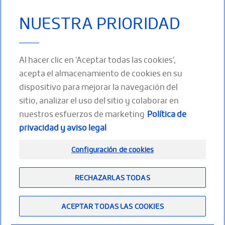
altos.).
NUESTRA PRIORIDAD
Los tratamientos para comenzar con buen pie
Las soluciones para tratar estas patologías del pie incluyen los
Al hacer clic en 'Aceptar todas las cookies',
medicamentos analgésicos y antiinflamatorios, la utilización de
zapatos adaptados, la utilización de plantillas y taloneras, así
acepta el almacenamiento de cookies en su
como, reposo y rehabilitación.
dispositivo para mejorar la navegación del
sitio, analizar el uso del sitio y colaborar en
nuestros esfuerzos de marketing
Política de
SÍGUENOS
privacidad y aviso legal
Facebook
Twitter
Youtube
LinkedIn
Configuración de cookies
RECHAZARLAS TODAS
Footer
(ES)
Contáctenos
Menciones legales
Plano del sitio
ACEPTAR TODAS LAS COOKIES
Unirse a nosotros
thuasne.com