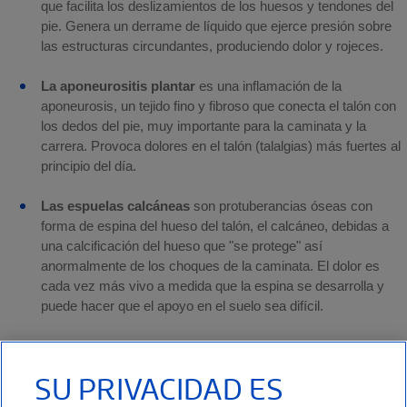
que facilita los deslizamientos de los huesos y tendones del
pie. Genera un derrame de líquido que ejerce presión sobre
las estructuras circundantes, produciendo dolor y rojeces.
La aponeurositis plantar
es una inflamación de la
aponeurosis, un tejido fino y fibroso que conecta el talón con
los dedos del pie, muy importante para la caminata y la
carrera. Provoca dolores en el talón (talalgias) más fuertes al
principio del día.
Las espuelas calcáneas
son protuberancias óseas con
forma de espina del hueso del talón, el calcáneo, debidas a
una calcificación del hueso que "se protege" así
anormalmente de los choques de la caminata. El dolor es
cada vez más vivo a medida que la espina se desarrolla y
puede hacer que el apoyo en el suelo sea difícil.
Las metatarsalgias
son dolores en los metatarsos que se
acompañan a menudo de una callosidad bajo la parte
SU PRIVACIDAD ES
delantera del pie. Proceden de un exceso de tensión
mecánica (pisoteos, estación erguida, utilización de tacones