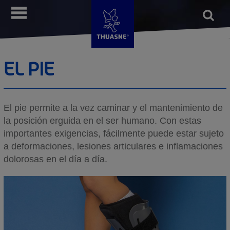
Pasar
Open
Menú
al
form
Busca
contenido
principal
EL PIE
El pie permite a la vez caminar y el mantenimiento de
la posición erguida en el ser humano. Con estas
importantes exigencias, fácilmente puede estar sujeto
a deformaciones, lesiones articulares e inflamaciones
dolorosas en el día a día.