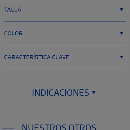
TALLA
COLOR
CARACTERÍSTICA CLAVE
INDICACIONES
Este monitor de presión arterial oscilométrico está diseñado
NUESTROS OTROS
para medir la presión arterial no invasiva en personas de 12