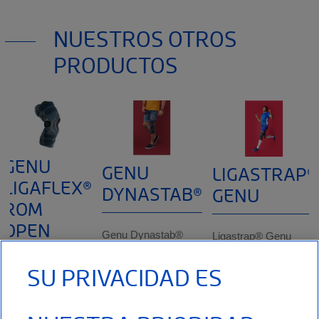
NUESTROS OTROS
PRODUCTOS
GENU
GENU
LIGASTRAP®
LIGAFLEX®
DYNASTAB®
GENU
ROM
OPEN
Genu Dynastab®
Ligastrap® Genu
Estabilización
Estabilización de
SU PRIVACIDAD ES
ligamentosa: 2
ligamentos: sistema
Indicaciones:
montantes rígidos
de doble cincha y
Tratamiento
con bisagras
varillas laterales
conservador de
biaxiales y 3
flexibles
lesiones y/o