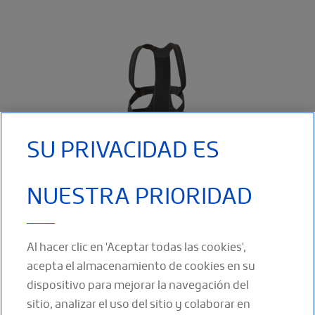
SU PRIVACIDAD ES
OSTEOMED ACUTE
NUESTRA PRIORIDAD
OsteoMed Acute Faja Para Osteoporosis Ajustable: se adapta
fácilmente al tamaño y la morfología del
Al hacer clic en 'Aceptar todas las cookies',
LEER MÁS
acepta el almacenamiento de cookies en su
dispositivo para mejorar la navegación del
sitio, analizar el uso del sitio y colaborar en